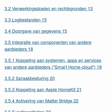
3.2
Verwerkingsdoelen en rechtsgronden
13
3.3
Logbestanden
15
3.4
Doorgave van gegevens
15
3.5
Integratie van componenten van andere
aanbieders
18
3.5.1
Koppeling aan systemen, apps en services
van andere aanbieders ("Smart Home-cloud")
18
3.5.2
Spraakbesturing
20
3.5.3
Koppeling aan Apple HomeKit
21
3.5.4
Activering van Matter Bridge
22
3.6
Functionaliteiten
22