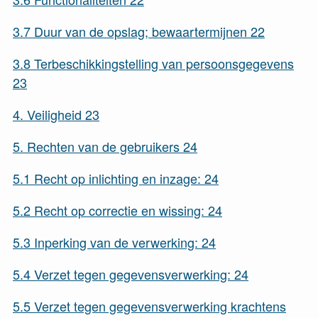
3.7
Duur van de opslag; bewaartermijnen
22
3.8
Terbeschikkingstelling van persoonsgegevens
23
4.
Veiligheid
23
5.
Rechten van de gebruikers
24
5.1
Recht op inlichting en inzage:
24
5.2
Recht op correctie en wissing:
24
5.3
Inperking van de verwerking:
24
5.4
Verzet tegen gegevensverwerking:
24
5.5
Verzet tegen gegevensverwerking krachtens