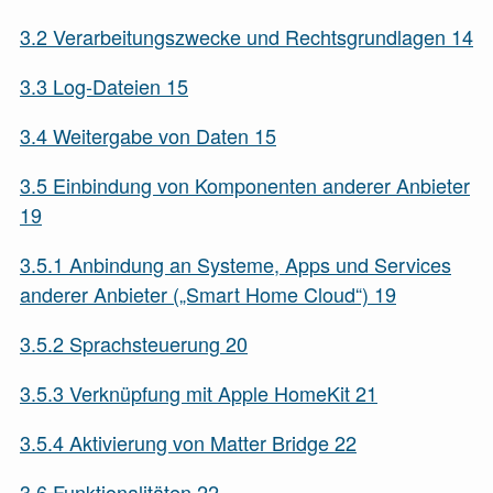
3.2
Verarbeitungszwecke und Rechtsgrundlagen
14
3.3
Log-Dateien
15
3.4
Weitergabe von Daten
15
3.5
Einbindung von Komponenten anderer Anbieter
19
3.5.1
Anbindung an Systeme, Apps und Services
anderer Anbieter („Smart Home Cloud“)
19
3.5.2
Sprachsteuerung
20
3.5.3
Verknüpfung mit Apple HomeKit
21
3.5.4
Aktivierung von Matter Bridge
22
3.6
Funktionalitäten
22