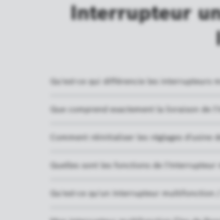
Interrupteur un
Qu'est-ce qui différencie les interrupteurs 
Que comprend exactement la livraison de l'
Comment réinitialiser les réglages d'usine de
Quelles sont les fonctions de l'Interrupteur 
Qu'est-ce qu'un Interrupteur multifonction /