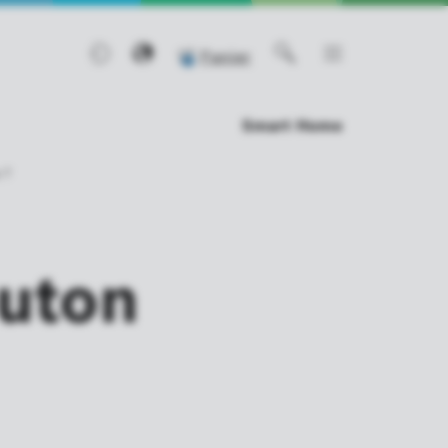
Panier
0
Smart Home
 ?
outon