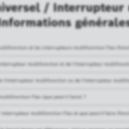
iversel / Interrupteur 
Informations générale
multifonction et les interrupteurs multifonction Flex (fon
Interrupteur multifonction et de l'Interrupteur multifon
 l'Interrupteur multifonction ou de l'Interrupteur multifon
multifonction Flex (que peut-il faire) ?
 Interrupteur multifonction Flex et que peut-il faire (fon