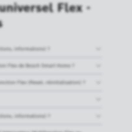
universel Flex -
s
ctions, informations) ?
ction Flex de Bosch Smart Home ?
ction Flex (Reset, réinitialisation) ?
ctions, informations) ?