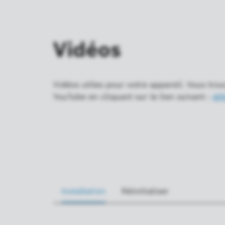
Vidéos
Vidéos utiles pour votre appareil. Vous trou
YouTube en cliquant sur le lien suivant :
@B
Installation
Réinitialiser