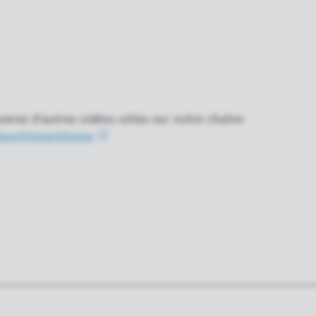
verez d'autres vidéos utiles sur notre chaîne
oschSmartHome