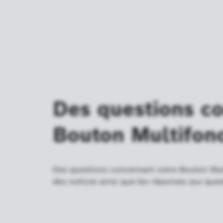
Des questions co
Bouton Multifonc
Des questions concernant votre Bouton Multi
des notices ainsi que les réponses aux ques