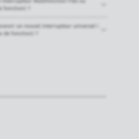
 Interrupteur Multifonction Flex ou
e fonction) ?
evoir un nouvel interrupteur universel I
s de fonction) ?