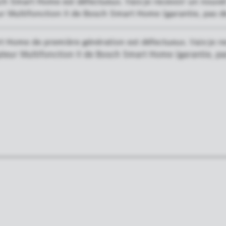
h Smart Home est défectueux. Vais-je recevoir un nouvel
eur Multifonction II de Bosch Smart Home (garantie, pas d
 Home de première génération est défectueux. Vais-je rec
upteur Multifonction II de Bosch Smart Home (garantie, pa