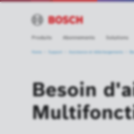
Produits
Abonnements
Solutions
Home
Support
Assistance et
téléchargements
Be
Besoin d'a
Multifonct