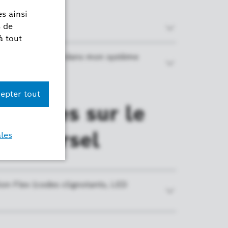
t pas être intégré dans mon système
 posées sur le
 universel
ion Flex (codes clignotants, LED