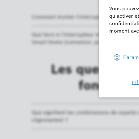
Comment monter l'interrupteur universel et l
Que faire si l'Interrupteur multifonction / 
Smart Home (connexion, portée, installatio
Les questions
fonctionn
Que signifient les combinaisons de voyants s
clignotantes) ?