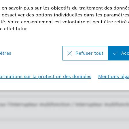
'interrupteur universel Flex (installation, montage) ?
Interrupteur multifonction Flex n'est pas trouvé et ne peu
n) ?
 les plus fréquemment
ement du Interrupteur
ur l'Interrupteur multifonction / Interrupteur multifonct