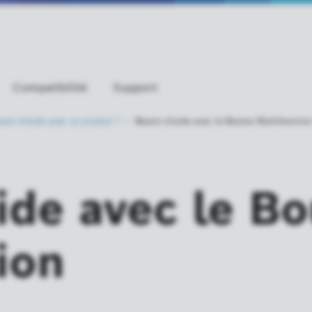
Compatibilité
Support
soin d'aide avec un
produit ?
Besoin d'aide avec le Bouton Multifonction
ide avec le B
ion