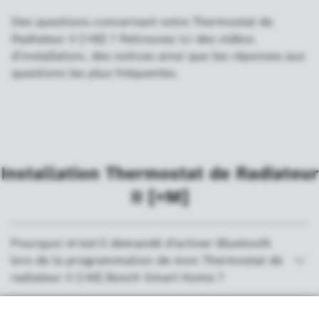
Des questions concernant votre Thermostat de
Radiateur II [+M] ? Retrouvez ici des vidéos
d'installation, des notices ainsi que les réponses aux
questions les plus fréquentes.
Installation Thermostat de Radiateur
II [+M]
Pourquoi m'est-il demandé d'activer Bluetooth
lors de la programmation de mon Thermostat de
radiateur II [+M] Bosch Smart Home ?
Mon Matter Controller fonctionne avec tous les