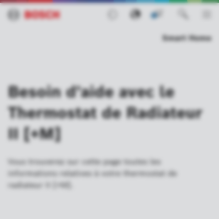
0
Smart Home
Besoin d'aide avec le
Thermostat de Radiateur
II [+M]
Vous trouverez sur cette page toutes les
informations relatives à votre thermostat de
radiateur II [+M].