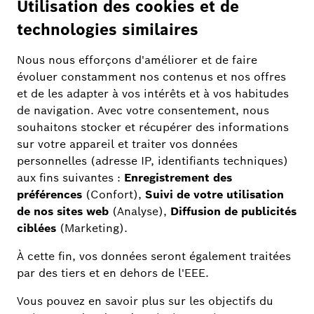
appareils WiFi que j'ai achetés jusqu'à présent.
Pourquoi ne fonctionne-t-il pas avec le
Thermostat de radiateur II [+M] de Bosch smart
Home ?
Comment puis-je passer manuellement de Zigbee
à Thread (mode Matter) ou inversement sur mon
Thermostat de radiateur II [+M] ?
Autres informations
Caractéristiques techniques
Contenu