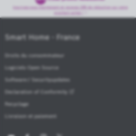
Inscrivez-vous maintenant et recevez 20€ de réduction sur votre
prochain achat
!
Smart Home - France
Droits du consommateur
Logiciels Open Source
Software-/ Securityupdates
Declaration of
Conformity
Recyclage
Livraison et paiement