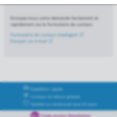
Envoyez-nous votre demande facilement et
rapidement via le formulaire de contact.
Formulaire de contact
intelligent
Envoyer un
e-mail
Expédition rapide
Livraison et retours gratuits
Satisfait ou remboursé sous 42 jours
Code promo Newsletter
20 €