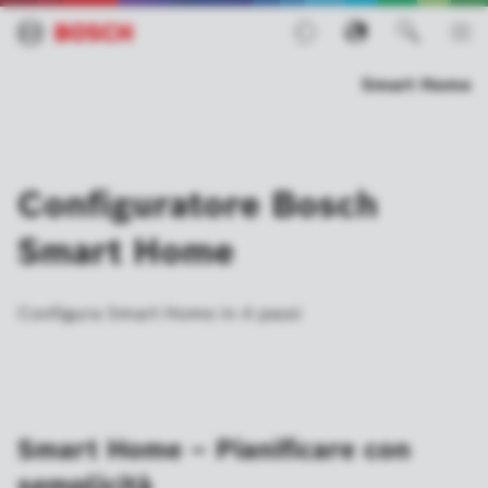
Smart Home
Configuratore Bosch
Smart Home
Configura Smart Home in 4 passi
Smart Home – Pianificare con
semplicità