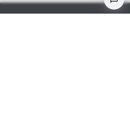
Smart Home - Italy
Diritti dei consumatori
Software open source
Software-/Securityupdates
Dichiarazione di
conformità
Impronta