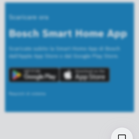
Scaricare ora
Bosch Smart Home App
Scaricate subito la Smart Home App di Bosch
dall'Apple App Store o dal Google Play Store.
Requisiti di sistema