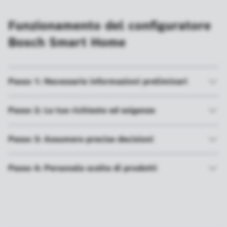
Funzionamento del configuratore
Bosch Smart Home
Passo 1: Necessarie informazioni preliminari
Passo 2: Le tue richieste ed esigenze
Passo 3: Assumere precise decisioni
Passo 4: Personale scelta di prodotti