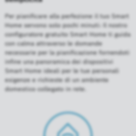
Per pianificare alla perfezione il tuo Smart
Home servono solo pochi minuti: Il nostro
configuratore gratuito Smart Home ti guida
con calma attraverso le domande
necessarie per la pianificazione fornendoti
infine una panoramica dei dispositivi
Smart Home ideali per le tue personali
esigenze e richieste di un ambiente
domestico collegato in rete.