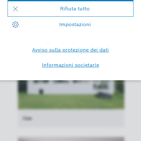
Smart Home?
Si prega di sceglierne uno
Casa