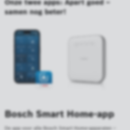
Onze twee apps: Apart goed –
samen nog beter!
Bosch Smart Home-app
De app voor alle Bosch Smart Home-apparaten –