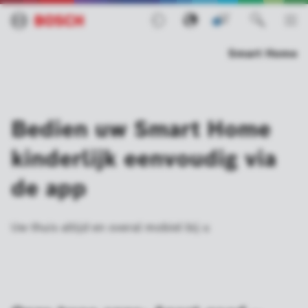
0
Smart Home
Bedien uw Smart Home
kinderlijk eenvoudig via
de app
Uw thuis altijd en overal mobiel bij u