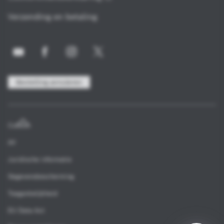
Verzending en betaling
Bestelling annuleren
Colofon
AV
Juridische informatie
Gegevensbescherming
Toegankelijkheid
EU Data Act