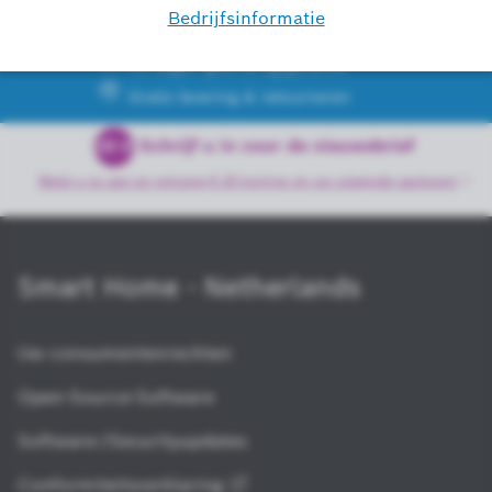
Snelle verzending
42 dagen geld-terug-garantie
Gratis levering & retourneren
Schrijf u in voor de nieuwsbrief
20 €
Meld u nu aan en ontvang € 20 korting op uw volgende
aankoop!
Smart Home - Netherlands
Uw consumentenrechten
Open-Source-Software
Software-/Securityupdates
Conformiteitsverklaring