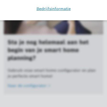
Sta je nog helemaal aan het
begin van je smart home
planning?
Gebruik onze smart home configurator en plan
je perfecte smart home!
Naar de
configurator