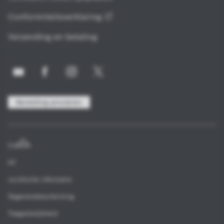
Conformiteitsverklaring
Verzending en betaling
Bestelling annuleren
Colofon
AV
Juridische informatie
Gegevensbescherming
Toegankelijkheid