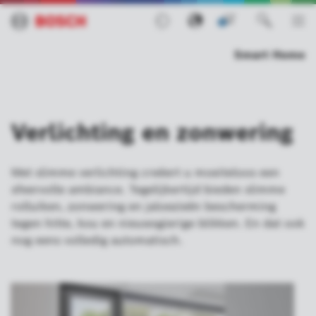
0
Smart Home
Verlichting en zonwering
Met slimme verlichting creëert u moeiteloos een
sfeervolle ambiance. Tegelijkertijd bieden slimme
rolluiken, zonwering en jaloezieën bescherming
tegen hitte, kou en nieuwsgierige blikken. En dat ook
nog eens volledig automatisch.