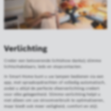
Verlichting
Creëer een betoverende lichtshow dankzij slimme
lichtschakelaars, leds en stopcontacten.
In Smart Home kunt u uw lampen bedienen via een
app, met spraakopdrachten of volledig automatisch,
zodat u altijd de perfecte sfeerverlichting creëert
voor elke gelegenheid. Slimme verlichting helpt u
niet alleen om uw stroomverbruik te optimaliseren,
maar biedt ook meer veiligheid, comfort en stijl.