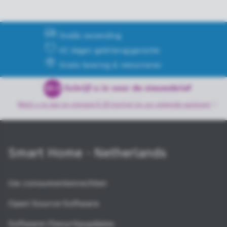
Snelle verzending
42 dagen geld-terug-garantie
Gratis levering & retourneren
Schrijf u in voor de nieuwsbrief
20 €
Meld u nu aan en ontvang € 20 korting op uw volgende
aankoop!
Smart Home - Netherlands
Uw consumentenrechten
Open-Source-Software
Software-/Securityupdates