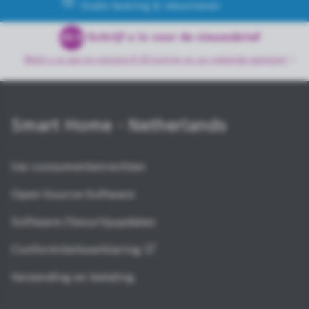
Gratis levering & retourneren
Schrijf u in voor de nieuwsbrief
20 €
Meld u nu aan en ontvang € 20 korting op uw volgende
aankoop!
Smart Home - Netherlands
Uw consumentenrechten
Open-Source-Software
Software-/Securityupdates
Conformiteitsverklaring
Verzending en betaling