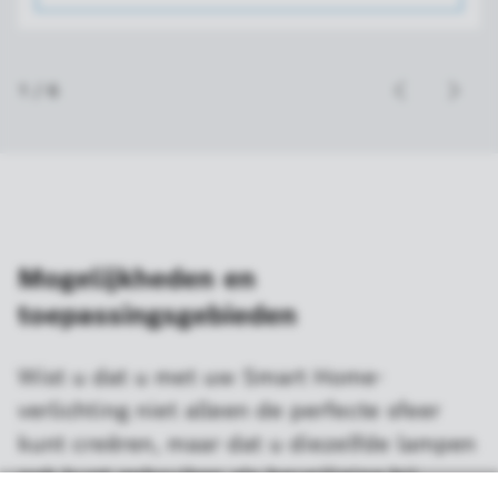
1
/
6
Mogelijkheden en
toepassingsgebieden
Wist u dat u met uw Smart Home-
verlichting niet alleen de perfecte sfeer
kunt creëren, maar dat u diezelfde lampen
ook kunt gebruiken als beveiliging bij