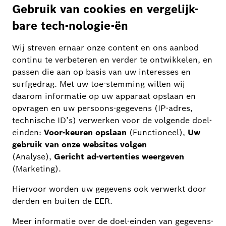
inbraak of brandgevaar?
En wist u dat uw slimme rolluiken bij
brandgevaar automatisch vluchtwegen
vrijmaken? Of dat een slim zonnescherm u
niet alleen tegen hitte, maar ook tegen
inbrekers beschermt?
Lees hier alles over de voordelen en
toepassingsmogelijkheden van slimme
verlichting en slimme zonwering: