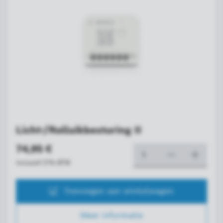
Licht-/Rolluikbesturing II
74,95 €
Inclusief 21% BTW
Toevoegen aan winkelwagen
Meer informatie