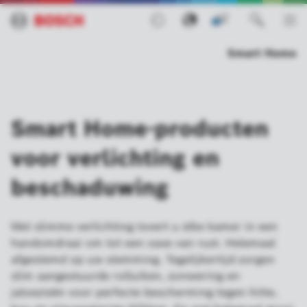
0
Smart Home
Smart Home-producten
voor verlichting en
beschaduwing
Met slimme verlichting tovert u elke kamer in een
handomdraai om tot een oase van rust. Helemaal
afgestemd op uw stemming. Tegelijkertijd zorgen
slim aangestuurde rolluiken, zonwering en
jaloezieën voor perfecte bescherming tegen hitte,