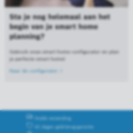
Sta je nog helemaal aan het
begin van je smart home
planning?
Gebruik onze smart home configurator en plan
je perfecte smart home!
Naar de
configurator
Snelle verzending
42 dagen geld-terug-garantie