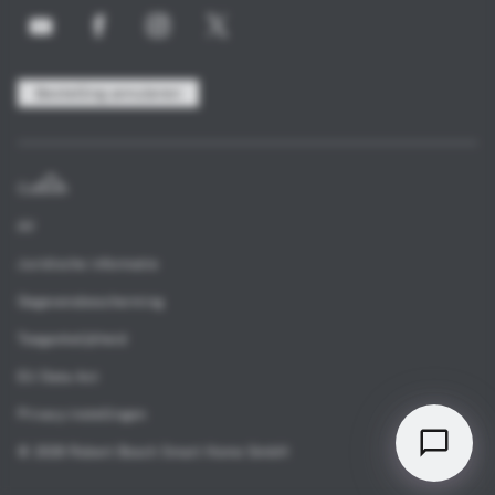
Bestelling annuleren
Colofon
AV
Juridische informatie
Gegevensbescherming
Toegankelijkheid
EU Data Act
Privacy-instellingen
© 2026 Robert Bosch Smart Home GmbH