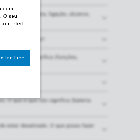
ca (bateria vazia, ligação, alcance,
ação, instalação)?
 é que isto significa (funções,
 O que é que isto significa (bateria
e estar desativado. O que posso fazer