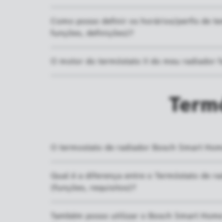
Como posso definir os horários/perfis de t
funções, definições)?
O motor do termóstato II do meu radiador f
Termó
O termostato de radiador Bosch Smart Home
Qual é a diferença entre o Termóstato de 
(funções, requisitos)?
Também posso utilizar o Bosch Smart Home