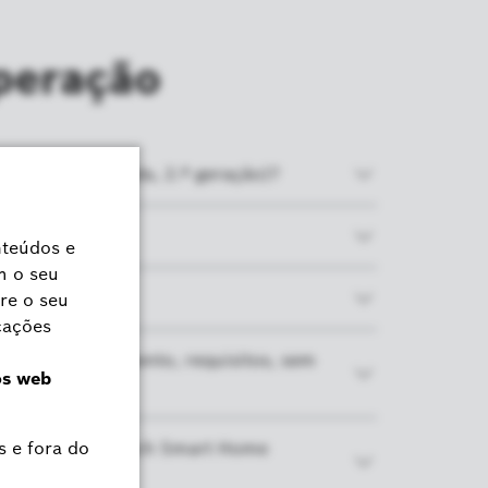
Operação
ilha descarregada, 2.ª geração)?
ões)?
a (instalação)?
ito de fornecimento, requisitos, sem
e radiador II Bosch Smart Home