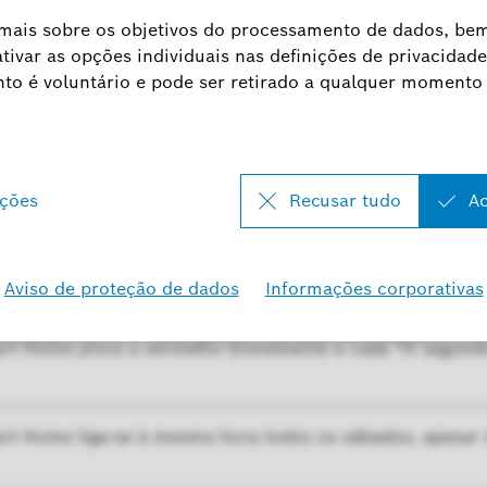
 Home pisca uma vez a vermelho. O que é que isto signifi
 Bosch Smart Home é fraco. O que é que posso fazer (lig
rt Home acende-se a vermelho durante um segundo. O que
(reset) do Termóstato de radiador II Bosch Smart Home?
t Home pisca a vermelho brevemente a cada 15 segundos.
rt Home liga-se à mesma hora todos os sábados, apesar d