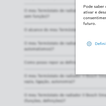
O meu Termóstato de radiador II Bosch Smart
sem função)?
O alcance do meu Termóstato de radiador II
O meu Termóstato de radiador II Bosch Sma
automatismos)?
Como posso repor as definições de fábrica 
O meu Termóstato de radiador II Bosch Smar
vazia, ligação, autonomia)?
O meu Termóstato de radiador II Bosch Sma
(funções, definições)?