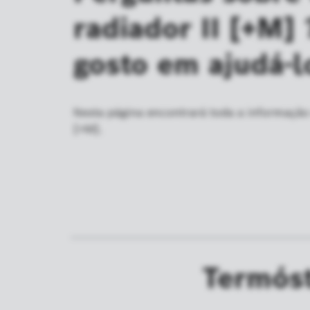
radiador II [+M]
gosto em ajudá-l
Nesta página encontrará toda a informação 
[+M].
Termóst