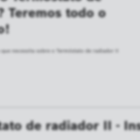
 ? Teremos todo o
o!
que necessita sobre o Termóstato de radiador II
ato de radiador II - In