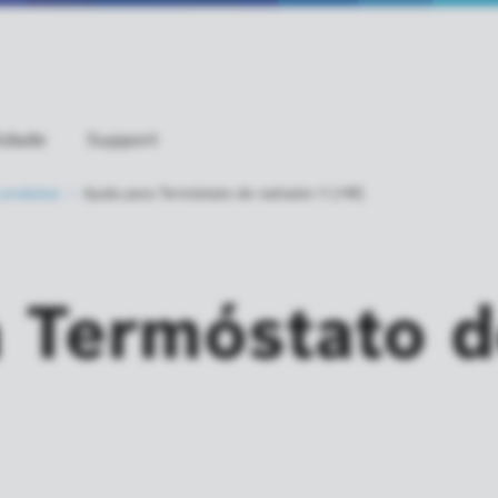
idade
Support
produtos
Ajuda para Termóstato de radiador II [+M]
 Termóstato d