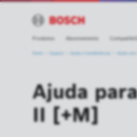
Produtos
Abonnements
Compatibil
Home
Support
Ajuda e
transferências
Ajuda com
Ajuda para
II [+M]