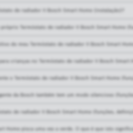
óstato de radiador II Bosch Smart Home (instalação)?
próprio Termóstato de radiador II Bosch Smart Home (fu
itivo do meu Termóstato de radiador II Bosch Smart Home
ara crianças no Termóstato de radiador II Bosch Smart 
nte o Termóstato de radiador II Bosch Smart Home (funç
eligente da Bosch também tem um modo silencioso (funçõ
stato de radiador II Bosch Smart Home (funções, definiç
t Home pisca uma vez a verde. O que é que isto significa