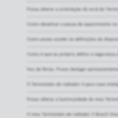
Posso alterar a orientação do ecrã do Term
Como desativar a pausa de aquecimento no 
Como posso aceder às definições do dispos
Como é que eu próprio defino a segurança p
Vou de férias. Posso desligar permanenteme
O Termóstato de radiador II para casa int
Posso alterar a luminosidade do meu Termó
O meu Termóstato de radiador II Bosch Smar