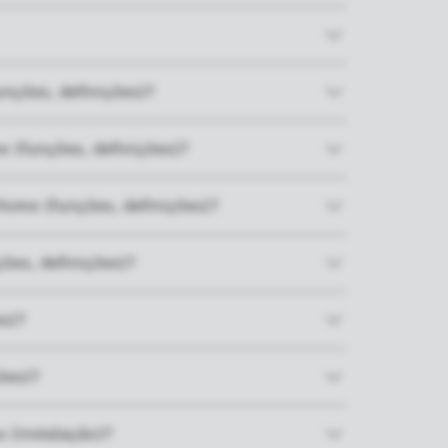
nções, definições)?
 (funções, definições)?
Home (funções, definições)?
ões, definições)?
es)?
ões)?
 (instalação)?