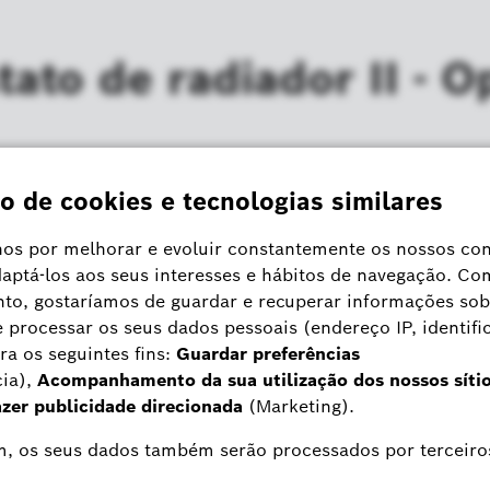
ato de radiador II - 
mostato de radiador II se esgotam (posição da válvula, p
stato de radiador II Bosch Smart Home (funções, definiç
 Home está a piscar a laranja. O que é que isto signific
mart Home Termóstato de radiador II (bateria vazia, âmb
ivisão (automático ou manual) no próprio Termóstato d