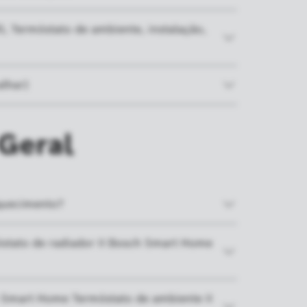
l, Termóstato de ambiente, instalação,
alhar)
 Geral
aquecimento?
óstato de radiador II Bosch Smart Home
 Smart Home Termóstato de ambiente II