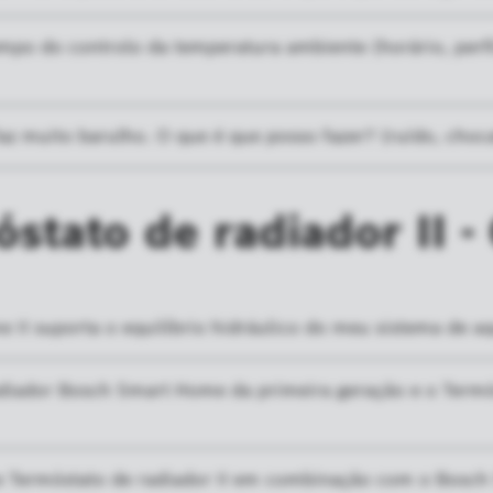
empo do controlo da temperatura ambiente (horário, perfi
az muito barulho. O que é que posso fazer? (ruído, choc
stato de radiador II -
 II suporta o equilíbrio hidráulico do meu sistema de 
radiador Bosch Smart Home da primeira geração e o Term
 Termóstato de radiador II em combinação com o Bosch