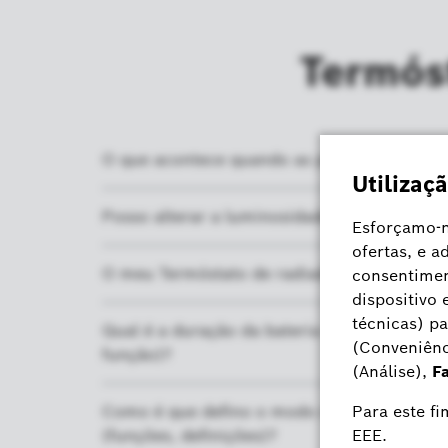
Termóst
O que acontece quando as pilhas do meu ter
Posso alterar a luminosidade do meu Termó
O meu Termóstato de radiador II Bosch Smart
Qual é a duração da bateria do meu Bosch S
função)?
Como é que defino o modo de controlo da d
(funções, definições)?