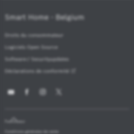
Smart Home - Belgium
Droits du consommateur
Logiciels Open Source
Software-/ Securityupdates
Déclarations de
conformité
Fournisseur
Conditions générales de vente