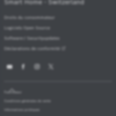
Smart Home - Switzerland
Droits du consommateur
Logiciels Open Source
Software-/ Securityupdates
Déclarations de
conformité
Fournisseur
Conditions générales de vente
Informations juridiques