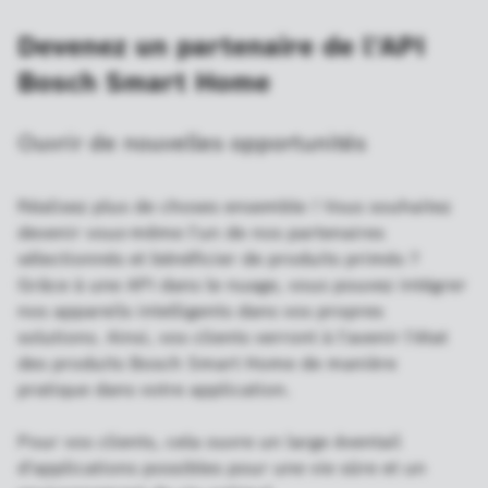
Devenez un partenaire de l'API
Bosch Smart Home
Ouvrir de nouvelles opportunités
Réalisez plus de choses ensemble ! Vous souhaitez
devenir vous-même l'un de nos partenaires
sélectionnés et bénéficier de produits primés ?
Grâce à une API dans le nuage, vous pouvez intégrer
nos appareils intelligents dans vos propres
solutions. Ainsi, vos clients verront à l'avenir l'état
des produits Bosch Smart Home de manière
pratique dans votre application.
Pour vos clients, cela ouvre un large éventail
d'applications possibles pour une vie sûre et un