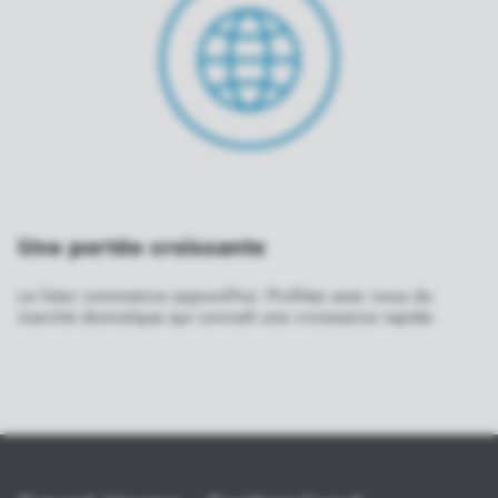
Une portée croissante
Le futur commence aujourd'hui. Profitez avec nous du
marché domotique qui connaît une croissance rapide.