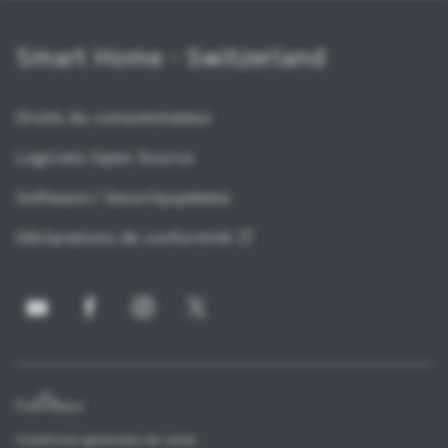
Smart Home - Switzerland
Droits du consommateur
Logiciels Open Source
Software-/ Securityupdates
Déclarations de
conformité
Fournisseur
Conditions générales de vente