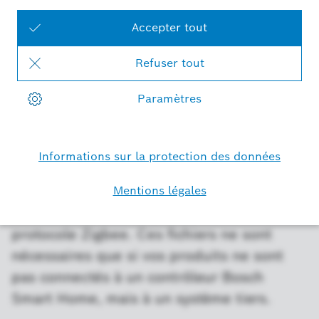
le montage de votre Thermostat de Radiateur
Télécharger l'aperçu des adaptateurs maintenant
Firmware OTAU-Files
Vous trouverez ici les fichiers OTAU (Over-
the-Air-Update) officiels pour nos produits
Bosch Smart Home qui utilisent le
protocole Zigbee. Ces fichiers ne sont
nécessaires que si vos produits ne sont
pas connectés à un contrôleur Bosch
Smart Home, mais à un système tiers.