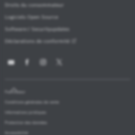
Droits du consommateur
Logiciels Open Source
Software-/ Securityupdates
Déclarations de
conformité
Fournisseur
Conditions générales de vente
Informations juridiques
Protection des données
Accessibilité