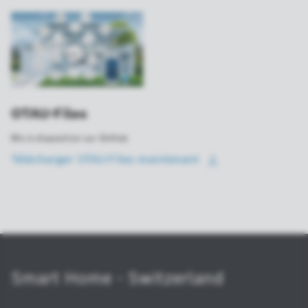
OTAU-Files
Mis à disposition sur GitHub
Télécharger OTAU-Files
maintenant
Smart Home - Switzerland