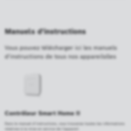
Manuels d'instructions
Vous pouvez télécharger ici les manuels
d'instructions de tous nos appareilslles
Contrôleur Smart Home II
Dans le manuel d’instructions, vous trouverez toutes les informations
relatives à la mise en service de l'appareil