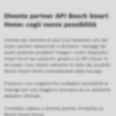
Diventa partner API Bosch Smart
Home: cogli nuove possibilità
Insieme per ottenere di più! Vuoi diventare uno dei
nostri partner selezionati e sfruttare i vantaggi dei
nostri premiati prodotti? Integra i nostri dispositivi
smart tra le tue soluzioni, grazie a un API Cloud. In
tal modo i tuoi clienti vedranno lo stato dei prodotti
Bosch Smart Home comodamente dalla tua app.
Potranno così scegliere fra molteplici possibilità di
impiego per una maggiore sicurezza ed un ambiente
abitativo ottimale.
Contattaci adesso e diventa partner d'interfaccia
Bosch Smart Home.