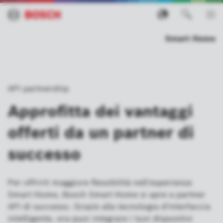
Smart Home
API partnership
Approfitta dei vantaggi
offerti da un partner di
successo
Per offrirti maggiore flessibilità nell'esperienza
Smart Home, Bosch Smart Home si apre a partner
API di successo. Grazie alla tecnologia d'interfaccia
intelligente, ora puoi integrare i tuoi dispositivi