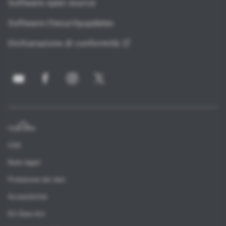
Software open source
Software-/Securityupdates
Dichiarazione di
conformità
Impronta
CGC
Note legali
Protezione dei dati
Accessibilità
EU Data Act