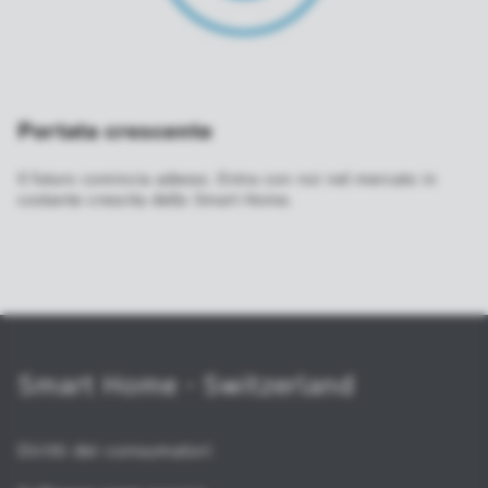
Portata crescente
Il futuro comincia adesso. Entra con noi nel mercato in
costante crescita dello Smart Home.
Smart Home - Switzerland
Diritti dei consumatori