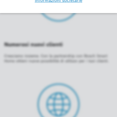
Numerosi nuovi clienti
Cresciamo insieme. Con la partnership con Bosch Smart
Home ottieni nuove possibilità di utilizzo per i tuoi clienti.