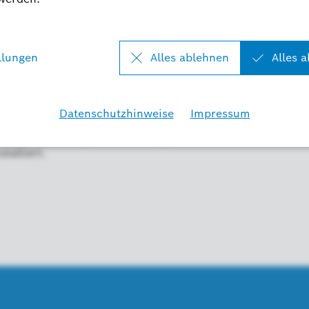
, mir ist kalt!“ und Ihr Smart Home sorgt sofort
äre es, wenn Sie noch im Bett liegend die
nschalten? Mit dem Google Assistant ist das alles
 Zwischenstecker mit dem Stromnetz verbunden
fehl gesteuert werden.
mart Home-Assistent, der Ihre Befehle versteht und
ietet Ihnen so immer neue Möglichkeiten, Ihr
este: Die Google Assistant App ist auf den
talliert.