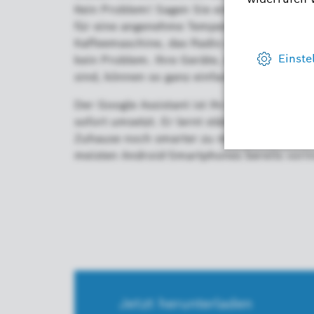
Kein Problem! Sagen Sie einfach „Ok Google
für eine angenehme Temperatur. Oder wie w
Kaffeemaschine, das Radio und das Licht ei
kein Problem. Ihre Geräte, die über einen
sind, können so ganz einfach per Sprachbe
Der Google Assistant ist Ihr persönlicher S
sofort umsetzt. Er lernt ständig dazu und b
Zuhause noch smarter zu machen. Und das B
meisten Android-Smartphones bereits vorins
Jetzt herunterladen