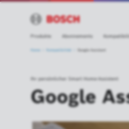
Produkte
Abonnements
Kompatibili
Home
Kompatibilität
Google Assistant
Ihr persönlicher Smart Home-Assistent
Google Ass