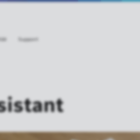
tät
Support
istant