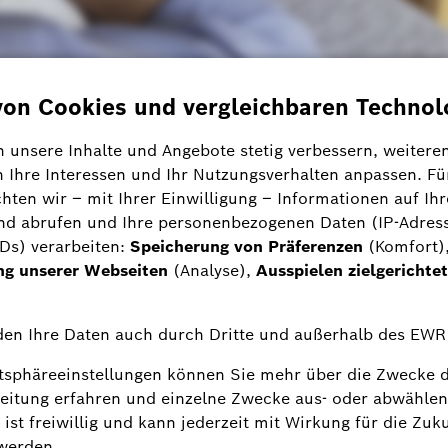
tant smart in den
uf und es ist ein bisschen kühl im Schlafzimmer.