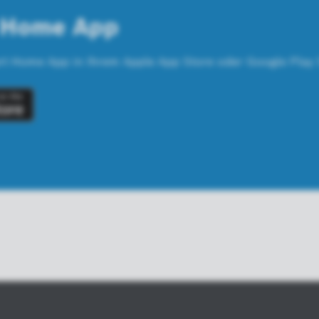
t Home App
art Home App in Ihrem Apple App Store oder Google Play 