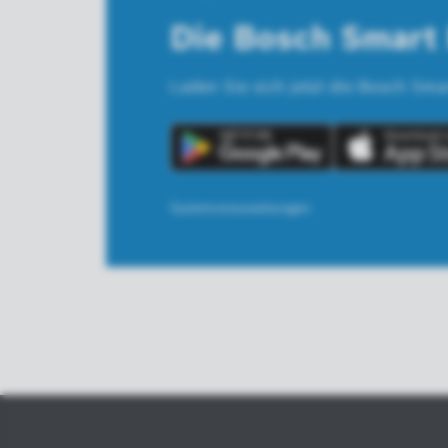
Die Bosch Smar
Laden Sie sich jetzt die Bosch Sm
Systemvoraussetzungen