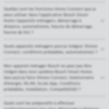
Quelles sont les fonctions Home Connect que je
peux utiliser dans l'application Bosch Smart
Home (appareils ménagers, démarrage à
distance, automatismes, heures de démarrage,
heures de fin) ?
Quels appareils ménagers puis-je intégrer (Home
Connect, conditions préalables, automatismes) ?
Mon appareil ménager Bosch ne peut pas être
intégré dans mon système Bosch Smart Home.
Que puis-je faire (Home Connect, Gestionnaire
d'énergie, WLAN, Accès App, Conditions
préalables, Installation, Compatibilité) ?
Quels sont les préparatifs à effectuer
systématiquement lors d'un démarrage à distance