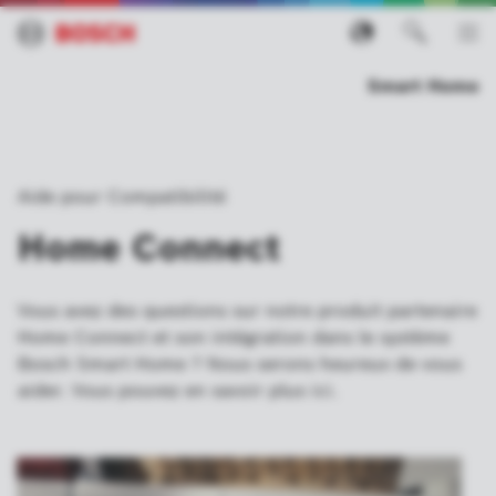
Smart Home
Aide pour Compatibilité
Home Connect
Vous avez des questions sur notre produit partenaire
Home Connect et son intégration dans le système
Bosch Smart Home ? Nous serons heureux de vous
aider. Vous pouvez en savoir plus ici.