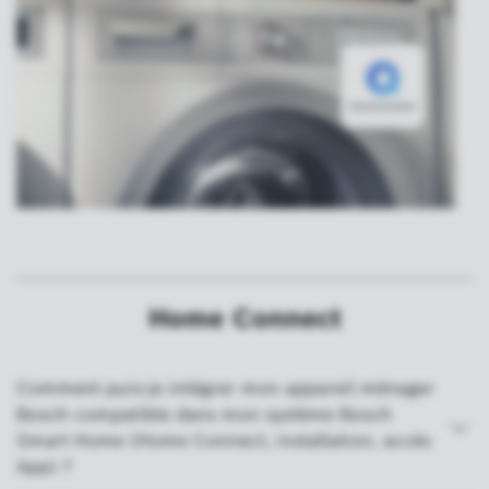
Home Connect
Comment puis-je intégrer mon appareil ménager
Bosch compatible dans mon système Bosch
Smart Home (Home Connect, installation, accès
App) ?