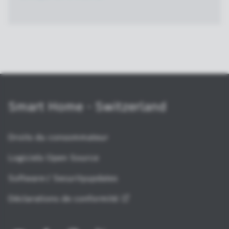
Smart Home - Switzerland
Droits du consommateur
Logiciels Open Source
Software-/ Securityupdates
Déclarations de
conformité