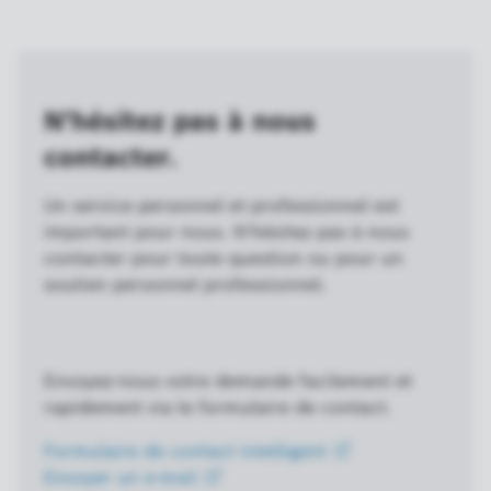
N'hésitez pas à nous
contacter.
Un service personnel et professionnel est
important pour nous. N'hésitez pas à nous
contacter pour toute question ou pour un
soutien personnel professionnel.
Envoyez-nous votre demande facilement et
rapidement via le formulaire de contact.
Formulaire de contact
intelligent
Envoyer un
e-mail