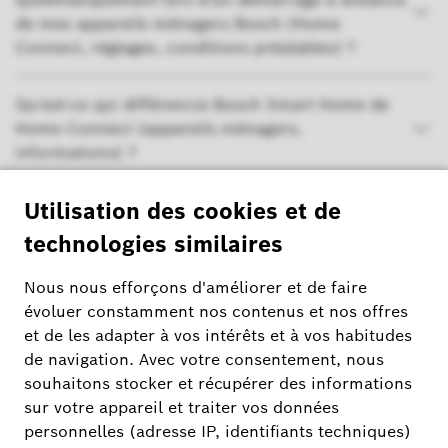
de mes appareils ménagers Bosch (Home
Connect, réglages, conditions préalables) ?
Qu'est-ce qui différencie Bosch Smart Home de
Home Connect (appareils ménagers,
informations) ?
Où puis-je trouver des informations
complémentaires sur le thème de la protection
des données pour les appareils Home Connect
(appareils ménagers) ?
J'ai démarré mon appareil ménager Bosch.
Pourquoi ne puis-je pas voir ce statut dans
l'application Smart Home (Home Connect,
Paramètres, Informations, Démarrage à distance)
?