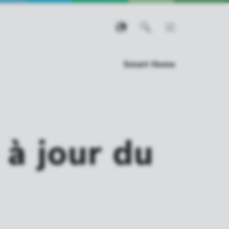
Smart Home
 à jour du