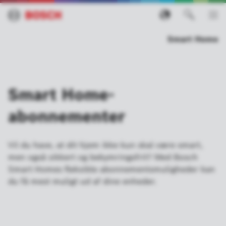
Smart Home
Smart Home-
abonnementer
Vil du have, at dit hjem ikke kun skal være smart,
men også sikkert og bekymringsfrit? Med Bosch
Smart Homes fleksible abonnementsmuligheder kan
du få mest muligt ud af dine enheder.