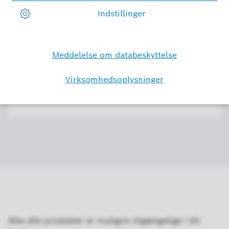
Audio+
Kamerastøjregistrering
Den smarte udvidelse til dit Eyes indendørs kamera II: Kan give
mere sikkerhed i tilfælde af brand, kuliltelækager og endda
indbrud gennem avanceret lyddetektion.
Ikke alle produkter er muligvis tilgængelige i dit