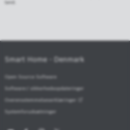
land.
Smart Home - Denmark
Open Source Software
Software-/ sikkerhedsopdateringer
Overensstemmelseserklæringer
Systemforudsætninger