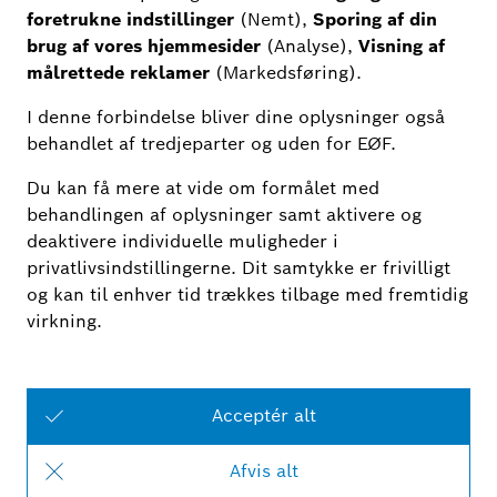
Cloud+ Udvidelse af
videolagring
Udvid din videolagring i skyen – for flere klip, fleksible
kliplængder og længere lagring.