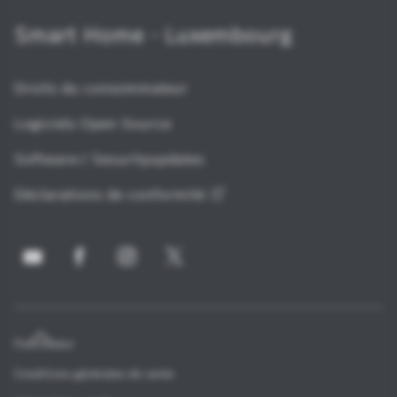
Smart Home - Luxembourg
Droits du consommateur
Logiciels Open Source
Software-/ Securityupdates
Déclarations de
conformité
Fournisseur
Conditions générales de vente