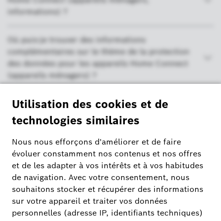
informations) ?
Où puis-je trouver des informations
complémentaires sur le thème de la protection
des données pour les appareils Home Connect
(appareils ménagers) ?
Quels sont les préparatifs à effectuer
systématiquement lors d'un démarrage à distance
de mes appareils ménagers Bosch (Home
Connect, réglages, conditions préalables) ?
Pourquoi ne puis-je pas modifier l'heure de
démarrage à ma guise (appareils ménagers, Home
Connect, paramètres) ?
Pourquoi l'application Bosch Smart Home et