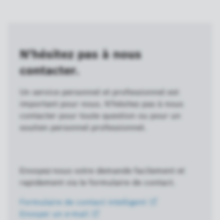
N'hésitez pas à nous
contacter.
Un service personnel et professionnel est
important pour nous. N'hésitez pas à nous
contacter pour toute question ou pour un
soutien personnel professionnel.
Envoyez-nous votre demande facilement et
rapidement via le formulaire de contact.
Formulaire de contact
intelligent
Envoyer un
e-mail