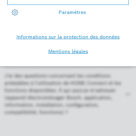
connexion, portée) ?
Comment puis-je rétablir l'état d'usine de mon
appareil ménager Bosch (Home Connect, Reset) ?
Puis-je interrompre le démarrage à distance à
tout moment (Home Connect, appareils ménagers
Bosch, connexion, paramètres) ?
J'ai des questions concernant les conditions
préalables à l'utilisation de HOME Connect et les
fonctions disponibles. À qui puis-je m'adresser
(appareil électroménager Bosch, application,
information, installation, configuration,
compatibilité, fonctions) ?