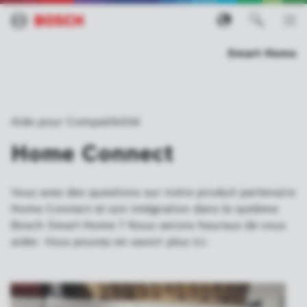
Smart Home
Aide pour Compatibilité
Home Connect
Vous avez des questions sur notre produit partenaire
Home Connect et son intégration dans le système
Bosch Smart Home ? Nous serons heureux de vous
aider. Vous pouvez en savoir plus ici.