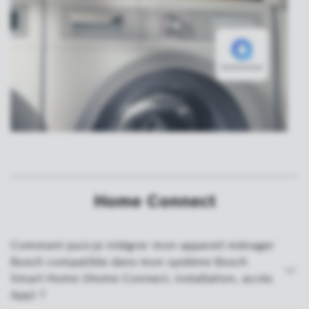
Home Connect
Comment puis-je intégrer mon appareil ménager
Bosch compatible dans mon système Bosch
Smart Home (Home Connect, installation, accès
App) ?