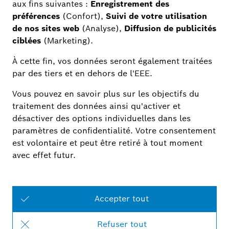
l'application Home Connect ne disposent-elles
pas des mêmes fonctionnalités (appareils
ménagers, informations, fonctions) ?
Quelles sont les conditions préalables à
l'intégration de mon appareil ménager Bosch
(également HOME Connect, installation) ?
J'ai démarré mon appareil ménager Bosch.
Pourquoi ne puis-je pas voir ce statut dans
l'application Smart Home (Home Connect,
Paramètres, Informations, Démarrage à distance)
?
Je ne peux pas commander mon appareil
ménager Bosch avec Bosch Smart Home App.
Que puis-je faire (Home Connect, accès App,