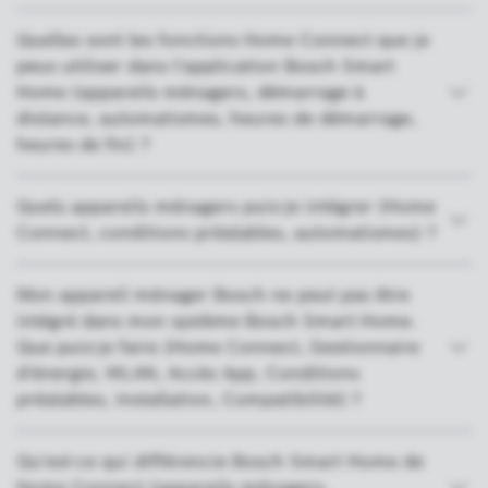
Quelles sont les fonctions Home Connect que je
peux utiliser dans l'application Bosch Smart
Home (appareils ménagers, démarrage à
distance, automatismes, heures de démarrage,
heures de fin) ?
Quels appareils ménagers puis-je intégrer (Home
Connect, conditions préalables, automatismes) ?
Mon appareil ménager Bosch ne peut pas être
intégré dans mon système Bosch Smart Home.
Que puis-je faire (Home Connect, Gestionnaire
d'énergie, WLAN, Accès App, Conditions
préalables, Installation, Compatibilité) ?
Qu'est-ce qui différencie Bosch Smart Home de
Home Connect (appareils ménagers,