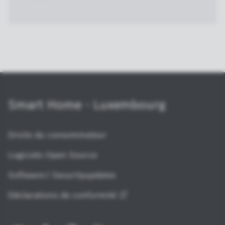
Smart Home - Luxembourg
Droits du consommateur
Logiciels Open Source
Software-/ Securityupdates
Déclarations de
conformité