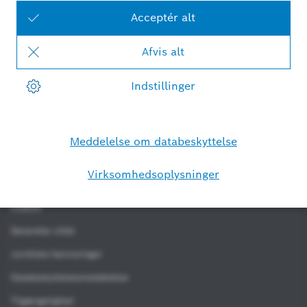
Open Source Software
Software-/ sikkerhedsopdateringer
Overensstemmelseserklæringer
Systemforudsætninger
Kolofon
Generelle vilkår
Juridiske henvisninger
Databeskyttelsesmeddelelse
Tilgængelighed