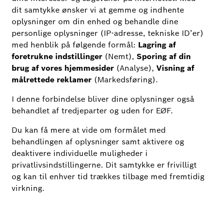
Opdateringen til Bosch Smart Camera-appen
udgives snart....
fra i dag
Distribueret.
Versionen
2.3.3
Tilgængelig for alle kunder med det
samme.
Vi har foretaget følgende forbedringer:
Loginproblemerne er blevet løst.
Smart Home - Denmark