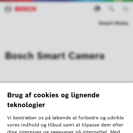
Smart Home
Bosch Smart Camera
Bosch Smart Camera
14. november 2023
OPDATERING