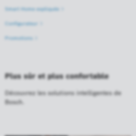
Smart Home
expliquée
Configurateur
Promotions
Plus sûr et plus confortable
Découvrez les solutions intelligentes de
Bosch.