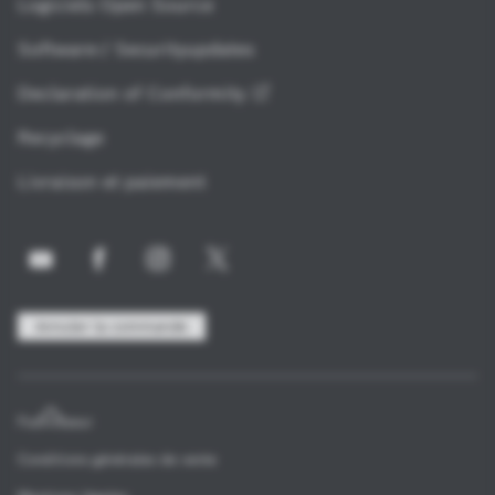
Logiciels Open Source
Software-/ Securityupdates
Declaration of
Conformity
Recyclage
Livraison et paiement
Annuler la commande
Fournisseur
Conditions générales de vente