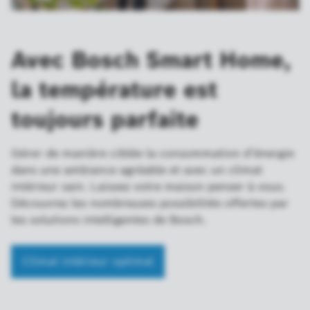
Avec Bosch Smart Home,
la température est
toujours parfaite
Gérer de manière ciblée la consommation d’énergie
dans une ambiance agréable et avec un climat
intérieur sain. Laissez votre maison penser à vous.
Découvrez les nombreuses possibilités offertes par
les solutions intelligentes de Bosch.
Climat intérieur optimal