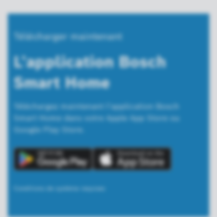
Télécharger maintenant
L’application Bosch
Smart Home
Téléchargez maintenant l’application Bosch
Smart Home dans votre Apple App Store ou
Google Play Store.
Conditions de système requises