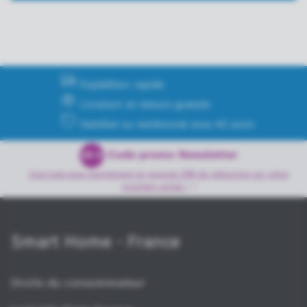
Expédition rapide
Livraison et retours gratuits
Satisfait ou remboursé sous 42 jours
Code promo Newsletter
20 €
Inscrivez-vous maintenant et recevez 20€ de réduction sur votre
prochain achat
!
Smart Home - France
Droits du consommateur