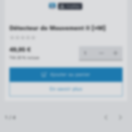
Détecteur de Mouvement II [+M]
49,95 €
TVA 20 % incluse
Ajouter au panier
En savoir plus
1
/
4