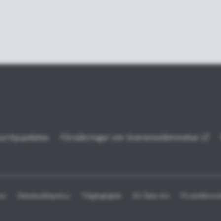
urityupdates
Försäkringar om
överensstämmelse
on
Dataskyddspolicy
Tillgänglighet
EU Data Act
Privatsfärsins