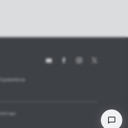
Systemkrav
tällningar