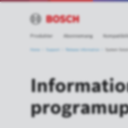
Produkter
Abonnemang
Kompatibili
Home
Support
Release
information
System Solut
Informati
programup