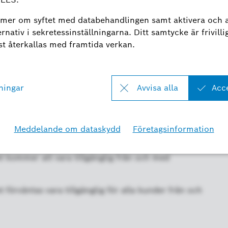
t kommer att distribueras:
 kommer att vara tillgänglig från och med
örväntas vara tillgänglig för alla kunder från och