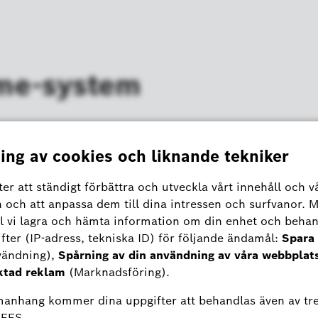
me-system
mware till version
1971060010
I vissa fall avbröts
 och lamporna kunde inte längre styras.
 löser detta anslutningsproblem.