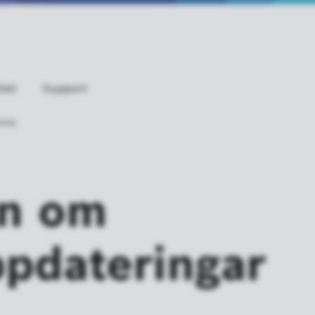
tet
Support
ions
on om
pdateringar