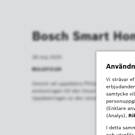
Bosch Smart Ho
28 maj 2025
BULGFIXAR
Genom att uppdatera Philips Hue Bridge-fir
anslutningen till den Smart Home styrenhet
Uppdateringen av den smarta hemkontrollen