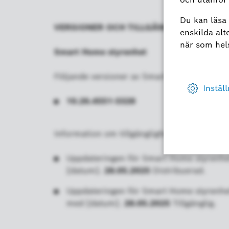
VERSIONER OCH TILLGÄNGLIGHET
Smart Home styrenhet
Följande versioner av Smart Home styrenhe
10.26.4551-3328
Information om tillgänglighet:
Uppdateringen för Smart Home styrenhet
[datum].
28.05.2025
Distribuerad.
Uppdateringen för Smart Home styrenhet f
med [datum].
28.05.2025
Tillgänglig.