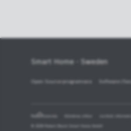
Smart Home - Sweden
Open Source-programvara
Software-/Sec
Redaktionsruta
Allmänna villkor
Juridisk informati
© 2026 Robert Bosch Smart Home GmbH