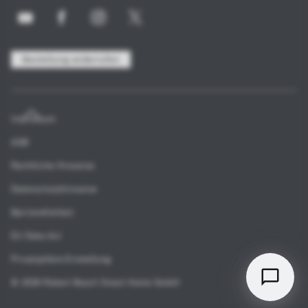
Bestellung widerrufen
Impressum
AGB
Rechtliche Hinweise
Datenschutzhinweise
Barrierefreiheit
EU Data Act
Privatsphäre-Einstellung
© 2026 Robert Bosch Smart Home GmbH