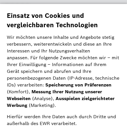
Blockiert wirksam das Öffnen des Batteriefachs
und verhindert so die Gefahr für kleine Kinder
Einfache Nachrüstlösung, die auf bereits
installierte Bosch-Heizkörperthermostate
(Generation 1 und 2) aufgesteckt werden kann
Kann entfernt werden, wenn die Batterien
gewechselt werden müssen
Kein Diebstahlschutz
3
,
95
EUR
inkl. 20% MwSt
Lieferzeit: 4-5 Werktage mit DHL, 4-5 Werktage mit UPS