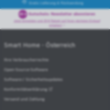
Gratis Lieferung & Rücksendung
Gutschein: Newsletter abonnieren
20 €
Jetzt anmelden und 20 € Rabatt auf Ihren nächsten Einkauf
erhalten!
Smart Home - Österreich
Ihre Verbraucherrechte
Open-Source-Software
Software-/ Sicherheitsupdates
Konformitätserklärung
Versand und Zahlung