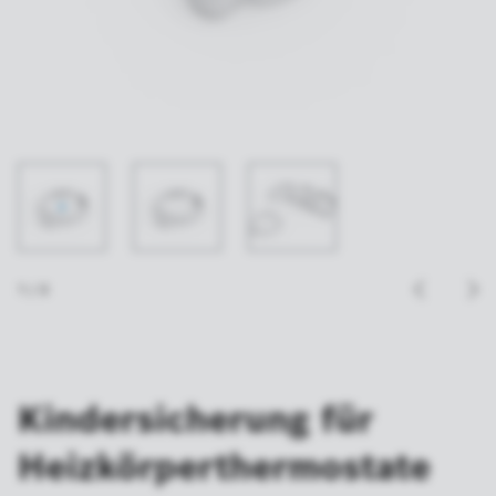
1
/
3
Kindersicherung für
Heizkörperthermostate