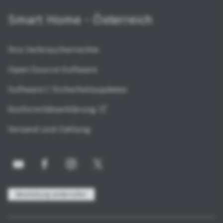
Smart Home - Österreich
Ihre Verbraucherrechte
Open-Source-Software
Software-/ Sicherheitsupdates
Konformitätserklärung
Versand und Zahlung
Bestellung widerrufen