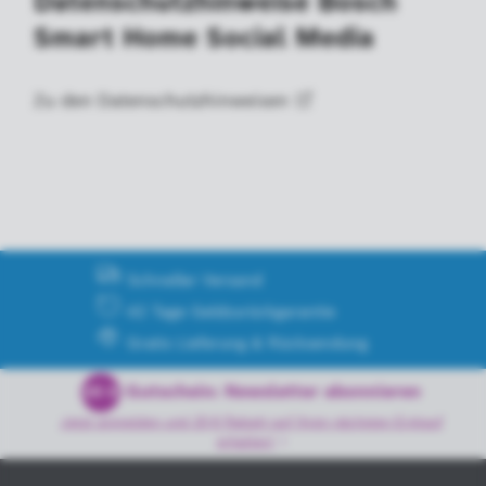
Datenschutzhinweise Bosch
Smart Home Social Media
Zu den
Datenschutzhinweisen
Schneller Versand
42 Tage Geldzurückgarantie
Gratis Lieferung & Rücksendung
Gutschein: Newsletter abonnieren
20 €
Jetzt anmelden und 20 € Rabatt auf Ihren nächsten Einkauf
erhalten!